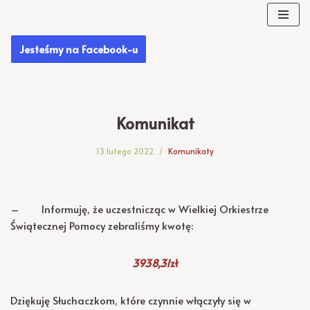
Przejdź
Jesteśmy na Facebook-u
do
treści
Komunikat
13 lutego 2022
Komunikaty
– Informuję, że uczestnicząc w Wielkiej Orkiestrze
Świątecznej Pomocy zebraliśmy kwotę:
3938,31
zł
Dziękuję Słuchaczkom, które czynnie włączyły się w