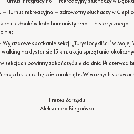
 – Turnus integracyjno – rekreacyjny słuchaczy w Dąbka
. – Turnus rekreacyjno – zdrowotny słuchaczy w Cieplic
tkanie członków koła humanistyczno – historycznego
cinie;
 Wyjazdowe spotkanie sekcji „Turystocykliści” w Mojej 
 walking na dystansie 15 km, akcja sprzątania okoliczny
a w sekcjach powinny zakończyć się do dnia 14 czerwca br
16 maja br. biuro będzie zamknięte. W ważnych sprawa
Prezes Zarządu
Aleksandra Biegańska