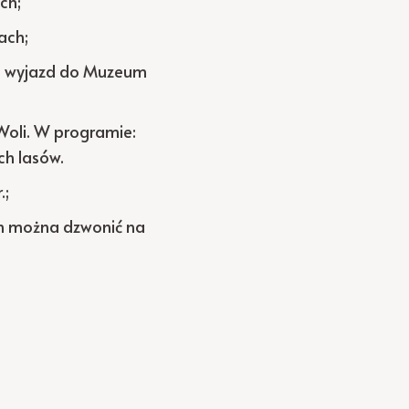
ch;
ach;
 – wyjazd do Muzeum
Woli. W programie:
ch lasów.
.;
ch można dzwonić na