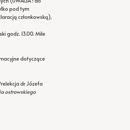
wanych (UWAGA ! do
tylko pod tym
laracją członkowską),
ki godz. 13.00. Mile
formacyjne dotyczące
relekcja dr Józefa
ia ostrowskiego