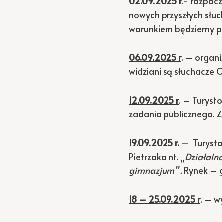
02.09.2025 r
.- rozpoc
nowych przyszłych słuc
warunkiem będziemy pr
06.09.2025 r
. – organi
widziani są słuchacze 
12.09.2025 r
. – Turyst
zadania publicznego. Za
19.09.2025 r.
– Turystoc
Pietrzaka nt. „
Działaln
gimnazjum” .
Rynek – 
18 – 25.09.2025 r
. – w