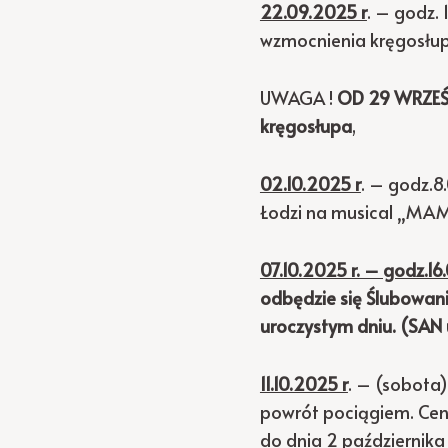
22.09.2025 r
. – godz. 
wzmocnienia kręgosłup
UWAGA !
OD 29 WRZEŚNI
kręgosłupa
,
02.10.2025 r
. – godz.8
Łodzi na musical „MA
07.10.2025 r. – godz.1
odbędzie się Ślubowani
uroczystym dniu. (SAN
11.10.2025 r
. – (sobota
powrót pociągiem. Cena
do dnia 2 października