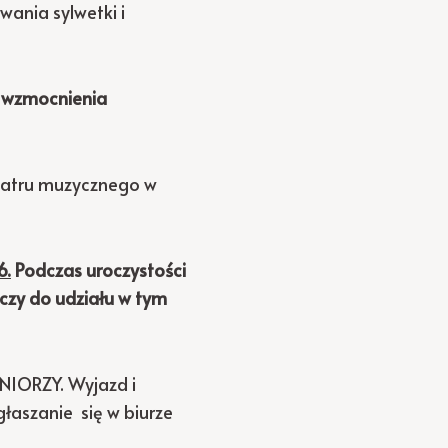
wania sylwetki i
i wzmocnienia
teatru muzycznego w
6.
Podczas uroczystości
czy do udziału w tym
ENIORZY. Wyjazd i
łaszanie się w biurze