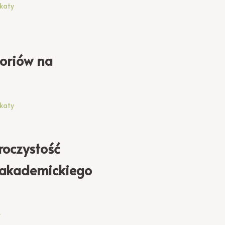
katy
oriów na
katy
roczystość
u akademickiego
y