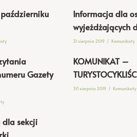
 październiku
Informacja dla o
wyjeżdżających 
aty
31 sierpnia 2019
Komunikaty
zytania
KOMUNIKAT –
numeru Gazety
TURYSTOCYKLIŚC
30 sierpnia 2019
Komunikaty
ty
dla sekcji
rki