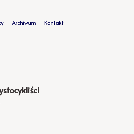
zy
Archiwum
Kontakt
stocykliści
y