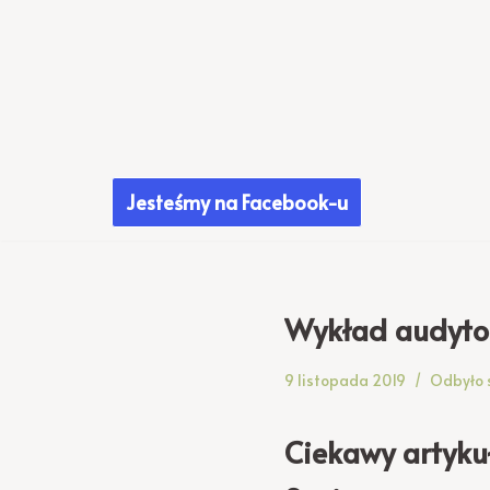
Przejdź
do
treści
Jesteśmy na Facebook-u
Wykład audyto
9 listopada 2019
Odbyło 
Ciekawy artyku