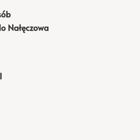
sób
do Nałęczowa
I