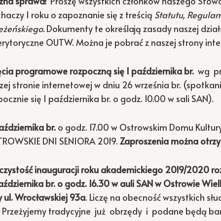
na sprawa!
Proszę wszystkich członków naszego Stowarz
chaczy I roku o zapoznanie się z treścią
Statutu,
Regulam
eżeńskiego.
Dokumenty te określają zasady naszej dział
erytoryczne OUTW. Można je pobrać z naszej strony inte
ęcia programowe rozpoczną się 1 października br.
wg pro
zej stronie internetowej w dniu 26 września br. (spotkan
pocznie się 1 października br. o godz. 10.00 w sali SAN).
aździernika
br.
o godz. 17.00 w Ostrowskim Domu Kultury
ROWSKIE DNI SENIORA 2019.
Zaproszenia można otrz
czystość inauguracji roku akademickiego 2019/2020 roz
aździernika br. o godz. 16.30 w auli SAN w Ostrowie Wie
y ul. Wrocławskiej 93a
. Liczę na obecność wszystkich słu
. Przeżyjemy tradycyjne już obrzędy i podane będą ba