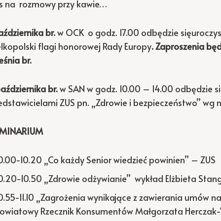
s na rozmowy przy kawie…
aździernika br.
w OCK o godz. 17.00 odbędzie sięuroczy
lkopolski flagi honorowej Rady Europy
.
Zaproszenia bę
eśnia br.
października br.
w SAN w godz. 10.00 – 14.00 odbędzie si
edstawicielami ZUS pn. „Zdrowie i bezpieczeństwo” w
EMINARIUM
0.00-10.20 „Co każdy Senior wiedzieć powinien” – ZUS
0.20-10.50 „Zdrowie odżywianie” wykład Elżbieta Stangr
0.55-11.10 „Zagrożenia wynikające z zawierania umów n
owiatowy Rzecznik Konsumentów Małgorzata Herczak