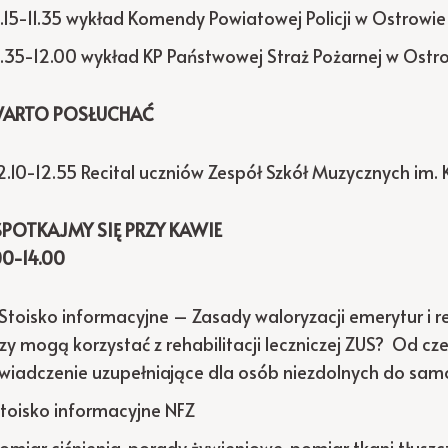
1.15-11.35 wykład Komendy Powiatowej Policji w Ostrowi
1.35-12.00 wykład KP Państwowej Straż Pożarnej w Ostr
 WARTO POSŁUCHAĆ
2.10-12.55 Recital uczniów Zespół Szkół Muzycznych im.
 SPOTKAJMY SIĘ PRZY KAWIE
00-14.00
Stoisko informacyjne – Zasady waloryzacji emerytur i re
zy mogą korzystać z rehabilitacji leczniczej ZUS? Od c
wiadczenie uzupełniające dla osób niezdolnych do samo
toisko informacyjne NFZ
omiar ciśnienia, porady żywieniowe, pomiar tkani tłus