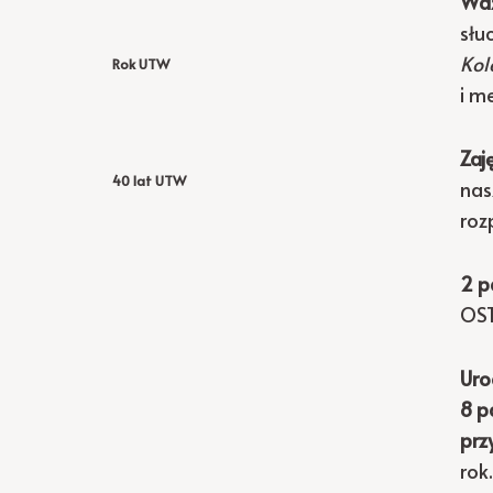
Waż
słu
Kol
Rok UTW
i m
Zaj
40 lat UTW
nas
roz
2 p
OST
Uro
8 p
prz
rok