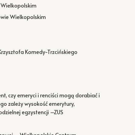
e Wielkopolskim
owie Wielkopolskim
 Krzysztofa Komedy-Trzcińskiego
nt, czy emeryci i renciści mogą dorabiać i
zego zależy wysokość emerytury,
dzielnej egzystencji –ZUS
zczowej – Wielkopolskie Centrum