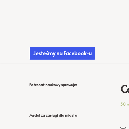
Przejdź
do
treści
Jesteśmy na Facebook-u
C
Patronat naukowy sprawuje:
30 w
Medal za zasługi dla miasta