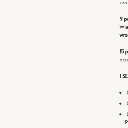
cza
9 p
Wie
wrz
15 
prz
I S
1
1
1
P