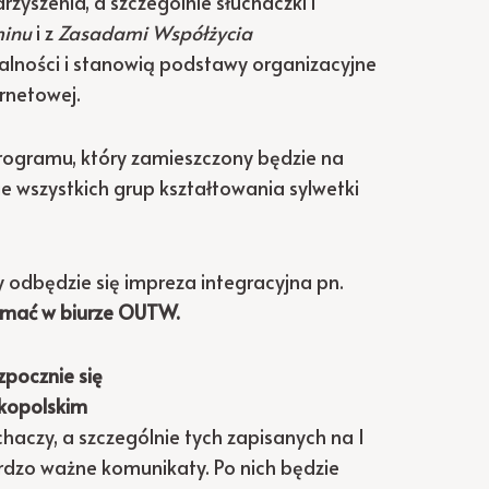
yszenia, a szczególnie słuchaczki i
inu
i z
Zasadami Współżycia
alności i stanowią podstawy organizacyjne
rnetowej.
gramu, który zamieszczony będzie na
ie wszystkich grup kształtowania sylwetki
 odbędzie się impreza integracyjna pn.
ymać w biurze OUTW.
pocznie się
lkopolskim
chaczy, a szczególnie tych zapisanych na I
rdzo ważne komunikaty. Po nich będzie