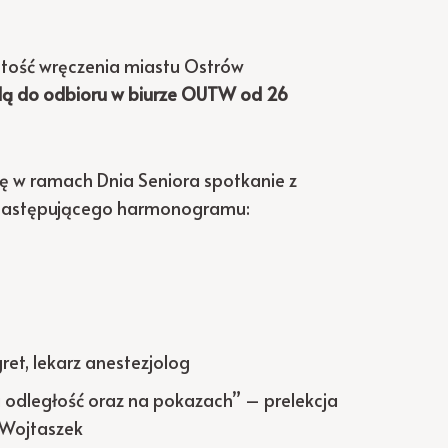
stość wręczenia miastu Ostrów
dą do odbioru w biurze OUTW od 26
ę w ramach Dnia Seniora spotkanie z
g następującego harmonogramu:
et, lekarz anestezjolog
a odległość oraz na pokazach” – prelekcja
-Wojtaszek