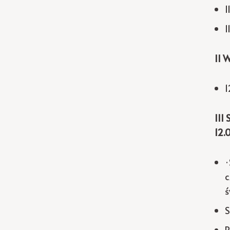
1
1
II
1
III
12.
·
c
ś
S
P