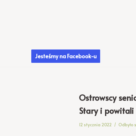
Przejdź
do
treści
Jesteśmy na Facebook-u
Ostrowscy seni
Stary i powital
12 stycznia 2022
Odbyło s