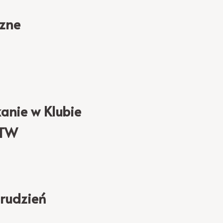
czne
anie w Klubie
UTW
grudzień