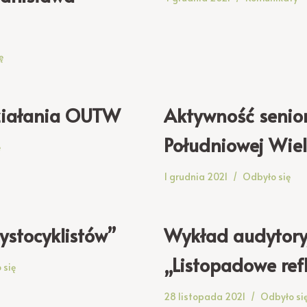
ę
ziałania OUTW
Aktywność senio
Południowej Wiel
ę
1 grudnia 2021
Odbyło się
ystocyklistów”
Wykład audytory
„Listopadowe ref
 się
28 listopada 2021
Odbyło si