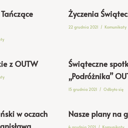
 Tańczące
Życzenia Świąte
22 grudnia 2021
Komunikaty
ty
kie z OUTW
Świąteczne spotk
„Podróżnika” O
aty
15 grudnia 2021
Odbyło się
ński w oczach
Nasze plany na 
anisława
4 grudnia 2021
Komunikaty