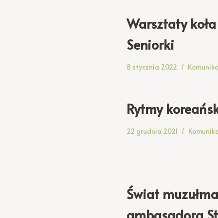
Warsztaty koła
Seniorki
8 stycznia 2022
Komunika
Rytmy koreańs
22 grudnia 2021
Komunik
Świat muzułma
ambasadora St