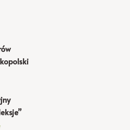
rów
kopolski
jny
leksje”
ę